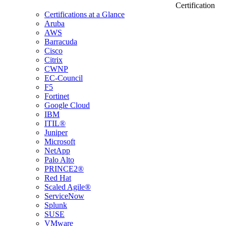
Certification
Certifications at a Glance
Aruba
AWS
Barracuda
Cisco
Citrix
CWNP
EC-Council
F5
Fortinet
Google Cloud
IBM
ITIL®
Juniper
Microsoft
NetApp
Palo Alto
PRINCE2®
Red Hat
Scaled Agile®
ServiceNow
Splunk
SUSE
VMware