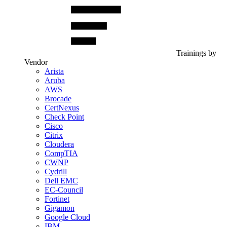
Trainings by
Vendor
Arista
Aruba
AWS
Brocade
CertNexus
Check Point
Cisco
Citrix
Cloudera
CompTIA
CWNP
Cydrill
Dell EMC
EC-Council
Fortinet
Gigamon
Google Cloud
IBM